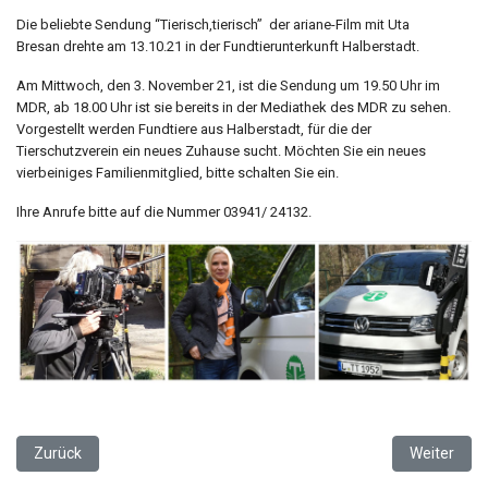
Die beliebte Sendung “Tierisch,tierisch” der ariane-Film mit Uta
Bresan drehte am 13.10.21 in der Fundtierunterkunft Halberstadt.
Am Mittwoch, den 3. November 21, ist die Sendung um 19.50 Uhr im
MDR, ab 18.00 Uhr ist sie bereits in der Mediathek des MDR zu sehen.
Vorgestellt werden Fundtiere aus Halberstadt, für die der
Tierschutzverein ein neues Zuhause sucht. Möchten Sie ein neues
vierbeiniges Familienmitglied, bitte schalten Sie ein.
Ihre Anrufe bitte auf die Nummer 03941/ 24132.
Vorheriger Beitrag: Ende gut, alles gut
Nächster Be
Zurück
Weiter